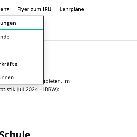
nen
▾
Flyer zum IRU
Lehrpläne
itungen
ende
rkräfte
*innen
aktuelle Liste anzubieten. Im
istik Juli 2024 – IBBW):
 Schule