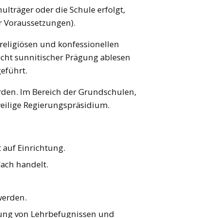
lträger oder die Schule erfolgt,
r Voraussetzungen).
religiösen und konfessionellen
icht sunnitischer Prägung ablesen
eführt.
rden. Im Bereich der Grundschulen,
eilige Regierungspräsidium.
 auf Einrichtung.
Fach handelt.
werden.
eilung von Lehrbefugnissen und