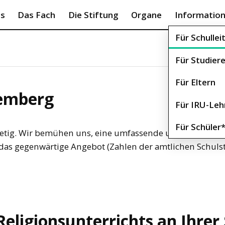
es
Das Fach
Die Stiftung
Organe
Informatio
Für Schulle
Für Studier
Für Eltern
temberg
Für IRU-Leh
Für Schüler
 stetig. Wir bemühen uns, eine umfassende und möglichst 
as gegenwärtige Angebot (Zahlen der amtlichen Schulstat
Religionsunterrichts an Ihrer