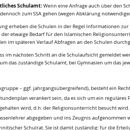
atliches Schulamt:
Wenn eine Anfrage auch über den Schu
ung dennoch zum SSA gehen (wegen Abklärung notwendige
g erheben die Schulen in der Regel Informationen zur 
 der etwaige Bedarf für den Islamischen Religionsunterr
erden im späteren Verlauf Abfragen an den Schulen durchg
ss im nächsten Schritt an die Schulaufsicht gemeldet we
 um das zuständige Schulamt, bei Gymnasien um das jew
gruppe – ggf. jahrgangsübergreifend), besteht ein Recht
Stundenplan verankert sein, da es sich um ein reguläres 
ehalten wird, d.h. der Religionsunterricht besucht wird.
 Klassenlehrer abgegeben und ins Zeugnis aufgenommen 
nnitischer Schulrat. Sie ist damit zuständig: für die Ert